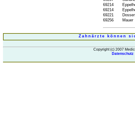
69214
Eppelh
69214
Eppelh
69221
Dosse
69256
Mauer
Zahnärzte können si
Copyright (c) 2007 Medic
Datenschut