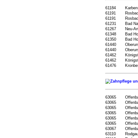
61184
Karben
61191
Rosba
61191
Rosba
61231
Bad N
61267
Neu-A
61348
Bad H
61350
Bad H
61440
Oberur
61440
Oberur
61462
Königs
61462
Königs
61476
Kronbe
63065
Offenb
63065
Offenb
63065
Offenb
63065
Offenb
63065
Offenb
63065
Offenb
63067
Offenb
63110
Rodga