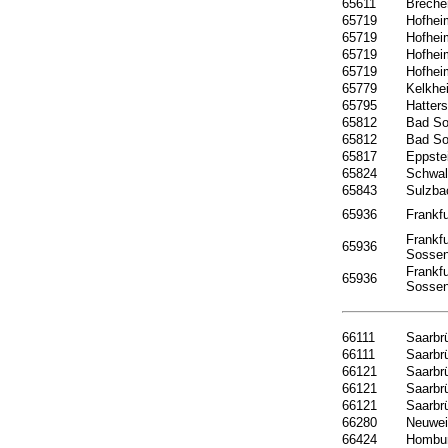
65611
Breche
65719
Hofhei
65719
Hofhei
65719
Hofhei
65719
Hofhei
65779
Kelkhe
65795
Hatter
65812
Bad S
65812
Bad S
65817
Eppste
65824
Schwal
65843
Sulzba
65936
Frankfu
Frankf
65936
Sosse
Frankf
65936
Sosse
66111
Saarbr
66111
Saarbr
66121
Saarbr
66121
Saarbr
66121
Saarbr
66280
Neuwei
66424
Hombu