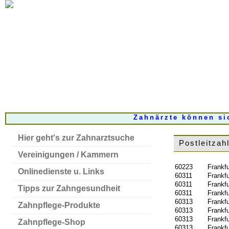
Zahnärzte können si
Hier geht's zur Zahnarztsuche
Postleitzah
Vereinigungen / Kammern
60223
Frankfu
Onlinedienste u. Links
60311
Frankf
60311
Frankfu
Tipps zur Zahngesundheit
60311
Frankfu
60313
Frankfu
Zahnpflege-Produkte
60313
Frankf
60313
Frankfu
Zahnpflege-Shop
60313
Frankfu