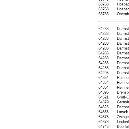
63768
Hösba
63768
Hösba
63785
Obernb
64283
Darmst
64283
Darmst
64283
Darmst
64283
Darmst
64283
Darmst
64283
Darmst
64283
Darmst
64283
Darmst
64283
Darmst
64295
Darmst
64354
Reinhe
64354
Reinhe
64354
Reinhe
64395
Brensb
64521
Groß-G
64579
Gernsh
64623
Darmst
64653
Lorsch
64673
Zwinge
64678
Lindenf
64743
Beerfe