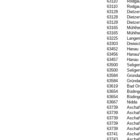
63110
Rodga
63110
Rodga
63128
Dietze
63128
Dietze
63128
Dietze
63165
Mühlhe
63165
Mühlhe
63225
Langen
63303
Dreieic
63452
Hanau
63456
Hanau/
63457
Hanau
63500
Seligen
63500
Seligen
63584
Gründa
63584
Gründa
63619
Bad Or
63654
Büding
63654
Büding
63667
Nidda
63739
Aschaf
63739
Aschaf
63739
Aschaf
63739
Aschaf
63739
Aschaf
63741
Aschaf
63743
Aschaf