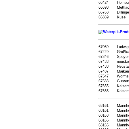
66424
Hombu
66693
Mettla
66763
Dilling
66869
Kusel
67069
Ludwig
67229
Großka
67346
Speyer
67433
neusta
67433
Neusta
67487
Maika
67547
Worms
67583
Gunter
67655
Kaisers
67655
Kaisers
68161
Mannh
68161
Mannh
68163
Mannh
68165
Mannh
68165
Mannh