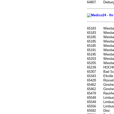
64807
Diebur
65183
Wiesb
65183
Wiesb
65185
Wiesb
65185
Wiesb
65185
Wiesb
65191
Wiesba
65195
Wiesb
65203
Wiesba
65205
Wiesba
65239
HOCHH
65307
Bad Sc
65343
Eltville
65428
Rüssel
65462
Ginshe
65462
Ginshe
65479
Raunh
65549
Limbur
65549
Limbur
65556
Limbur
65582
Diez