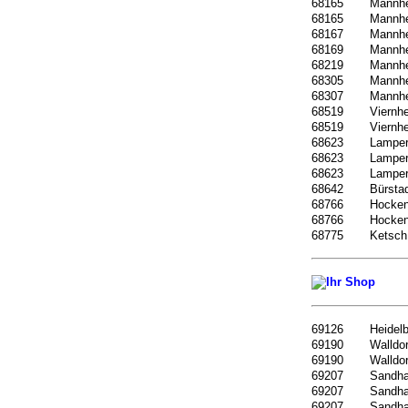
68165
Mannh
68165
Mannh
68167
Mannh
68169
Mannh
68219
Mannh
68305
Mannh
68307
Mannh
68519
Viernh
68519
Viernh
68623
Lamper
68623
Lamper
68623
Lamper
68642
Bürsta
68766
Hocke
68766
Hocke
68775
Ketsch
69126
Heidel
69190
Walldor
69190
Walldor
69207
Sandh
69207
Sandh
69207
Sandh